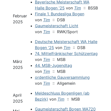
Bayerische Meisterschaft WA
Halle Bogen '25
von
Tim
:: BSSB
Finale 1. Bundesliga Bogen
Februar
von
Tim
:: DSB
2025
Gaumeisterschaft Licht
von
Tim
:: RWK/Sport
Deutsche Meisterschaft WA Halle
Bogen '25
von
Tim
:: DSB
74. Mittelfränkischer Schützentag
von
Tim
:: MSB
März
44. MSB-Jugendtag
2025
von
Tim
:: MSB
ordentliche Gauversammlung
von
Tim
:: Allgemein
Meldeschluss Bogenligen (ab
April
Bezirk)
von
Tim
:: MSB
2025
Gaumeisterschaft Bogen WA720