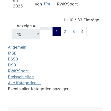
Mai
von
Tim
:: RWK/Sport
2025
Limite der Paginierungsliste
1 - 10 / 33 Einträge
Anzeige #
1
2
3
4
Allgemein
MSB
BSSB
DSB
RWK/Sport
Preisschießen
Alle Kategorien ...
Events aller Kategorien anzeigen