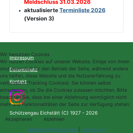
Meldschluss 31.03.2026
aktualisierte
Terminliste 2026
(Version 3)
Wir benutzen Cookies
Impressum
Wir nutzen Cookies auf unserer Website. Einige von ihnen
sind essenziell für den Betrieb der Seite, während andere
Datenschutz
uns helfen, diese Website und die Nutzererfahrung zu
Kontakt
verbessern (Tracking Cookies). Sie können selbst
entscheiden, ob Sie die Cookies zulassen möchten. Bitte
beachten Sie, dass bei einer Ablehnung womöglich nicht
mehr alle Funktionalitäten der Seite zur Verfügung stehen.
Schützengau Eichstätt (C) 1927 - 2026
Akzeptieren
Ablehnen
Weitere Informationen
|
Impressum